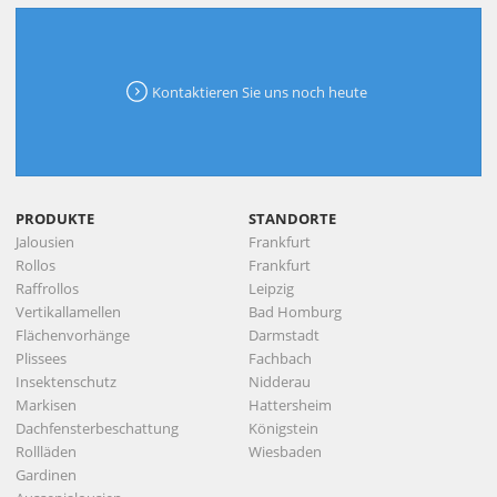
Kontaktieren Sie uns noch heute
PRODUKTE
STANDORTE
Jalousien
Frankfurt
Rollos
Frankfurt
Raffrollos
Leipzig
Vertikallamellen
Bad Homburg
Flächenvorhänge
Darmstadt
Plissees
Fachbach
Insektenschutz
Nidderau
Markisen
Hattersheim
Dachfensterbeschattung
Königstein
Rollläden
Wiesbaden
Gardinen