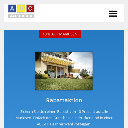
PRODUKTE
10 % AUF MARKISEN
STANDORTE
SERVICE
KONTAKT
Rabattaktion
Sichern Sie sich einen Rabatt von 10 Prozent auf alle
Markisen. Einfach den Gutschein ausdrucken und in einer
ABC-Filiale Ihrer Wahl vorzeigen.